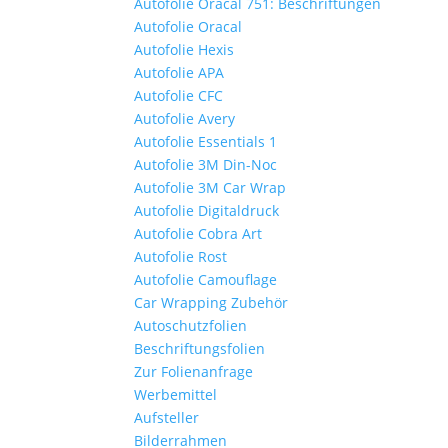
Autofolie Oracal 751: Beschriftungen
Autofolie Oracal
Autofolie Hexis
Autofolie APA
Autofolie CFC
Autofolie Avery
Autofolie Essentials 1
Autofolie 3M Din-Noc
Autofolie 3M Car Wrap
Autofolie Digitaldruck
Autofolie Cobra Art
Autofolie Rost
Autofolie Camouflage
Car Wrapping Zubehör
Autoschutzfolien
Beschriftungsfolien
Zur Folienanfrage
Werbemittel
Aufsteller
Bilderrahmen