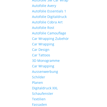
Autofolie 3M Car Wrap
Autofolie Avery
Autofolie Essentials 1
Autofolie Digitaldruck
Autofolie Cobra Art
Autofolie Rost
Autofolie Camouflage
Car Wrapping Zubehör
Car Wrapping
Car Design
Car Tattoos
3D Monogramme
Car Wrapping
Aussenwerbung
Schilder
Planen
Digitaldruck XXL
Schaufenster
Textilien
Fassaden