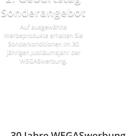
Sonderangebot
Auf ausgewählte
Werbeprodukte erhalten Sie
Sonderkonditionen im 30
jährigen Jubiläumsjahr der
WEGASwerbung.
30 Jahre WEGASwerbung