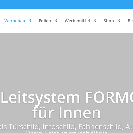
Werbebau
Folien
Werbemittel
Shop
Bl
 Leitsystem FOR
für Innen
ls Türschild, Infoschild, Fahnenschild, A