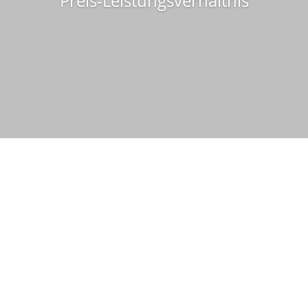
Preis-Leistungsverhältnis
Schildersystem FORMOeinschub
 Der Textwechsel ist ohne Werkzeug schnell möglich. Sie sind auc
eben durch eine Aluminium Montageplatte. Bis zu einer Größe vo
rschild FORMOeinschub gibt es auch mit Schiebeschild frei und b