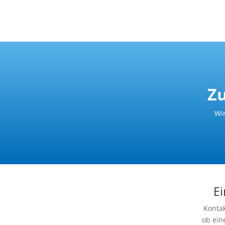
Z
Wir
Ei
Kontak
ob ein