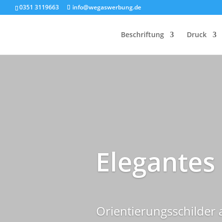
0351 3119663
info@wegaswerbung.de
Beschriftung
Druck
Elegantes
Orientierungsschilder a