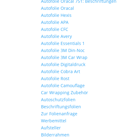
Autofolie Oracal 751: Beschriftungen
Autofolie Oracal
Autofolie Hexis
Autofolie APA
Autofolie CFC
Autofolie Avery
Autofolie Essentials 1
Autofolie 3M Din-Noc
Autofolie 3M Car Wrap
Autofolie Digitaldruck
Autofolie Cobra Art
Autofolie Rost
Autofolie Camouflage
Car Wrapping Zubehör
Autoschutzfolien
Beschriftungsfolien
Zur Folienanfrage
Werbemittel
Aufsteller
Bilderrahmen