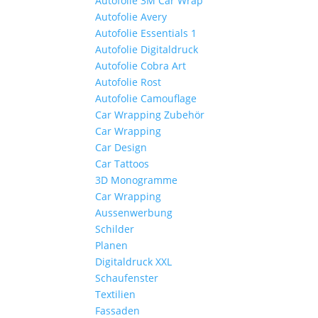
Autofolie 3M Car Wrap
Autofolie Avery
Autofolie Essentials 1
Autofolie Digitaldruck
Autofolie Cobra Art
Autofolie Rost
Autofolie Camouflage
Car Wrapping Zubehör
Car Wrapping
Car Design
Car Tattoos
3D Monogramme
Car Wrapping
Aussenwerbung
Schilder
Planen
Digitaldruck XXL
Schaufenster
Textilien
Fassaden