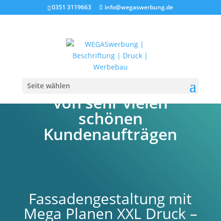
0351 3119663
info@wegaswerbung.de
Ein Projekt Beispiel
Seite wählen
von sehr vielen
schönen
Kundenaufträgen
Fassadengestaltung mit
Mega Planen XXL Druck –