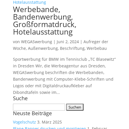
Werbebande,
Bandenwerbung,
Großformatdruck,
Hotelausstattung
von
WEGASwerbung
|
Juni 2, 2024
|
Aufreger der
Woche
,
Außenwerbung
,
Beschriftung
,
Werbebau
Sportwerbung für BMW im Tennisclub „TC Blasewitz“
in Dresden Wir, die Werbeagentur aus Dresden,
WEGASwerbung beschriften die Werbebanden,
Bandenwerbung mit Computer-Klebe-Schriften und
Logos oder mit Digitaldruckaufkleber auf
Dibondtafeln sowie im...
Suche
Suchen
Neuste Beiträge
nach:
Vogelschutz
3. März 2025
Plane Banner drucken und montieren
1. Februar