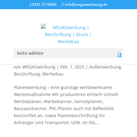
0351 3119663
info@wegaswerbung.de
Seite wählen
Plane Banner drucken und montieren
von
WEGASwerbung
|
Feb. 1, 2025
|
Außenwerbung
,
Beschriftung
,
Werbebau
Planenwerbung – eine günstige werbewirksame
Werbemaßnahme Wir produzieren einfach schnell
Werbeplanen, Werbebanner, Gerüstplanen,
Bauzaunbanner, PVC-Planen auch mit Reflexfolie
beschriftet an, sowie Planenbeschriftung für
Anhänger und Transporter, LKW, im XXL...