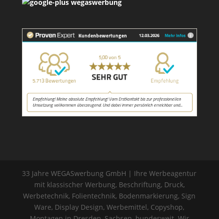
33 Jahre WEGASwerbung GmbH | Ihre Werbeagentur
mit klassischer Werbung, Beschriftung, Druck,
Werbetechnik, Folientechnik, Bodenmarkierung, Sign
Ware, Display Design, Werbemittel, Copyshop,
Montagen in Dresden, Sachsen, bundesweit. Wir