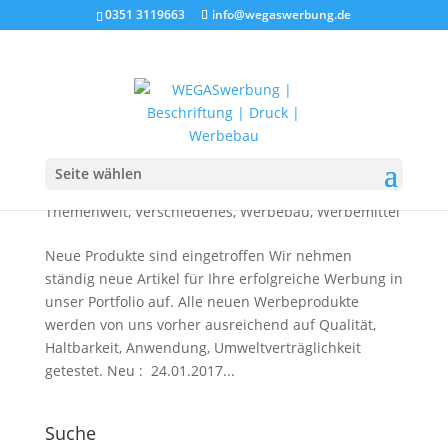
0351 3119663
info@wegaswerbung.de
Neue Produkte für Ihre Werbung
von
WEGASwerbung
|
Mai 22, 2023
|
Agentur
,
Aktion
,
Seite wählen
Allgemein
,
Außenwerbung
,
Car Wrapping
,
Folien
,
Themenwelt
,
Verschiedenes
,
Werbebau
,
Werbemittel
Neue Produkte sind eingetroffen Wir nehmen
ständig neue Artikel für Ihre erfolgreiche Werbung in
unser Portfolio auf. Alle neuen Werbeprodukte
werden von uns vorher ausreichend auf Qualität,
Haltbarkeit, Anwendung, Umweltverträglichkeit
getestet. Neu : 24.01.2017...
Suche