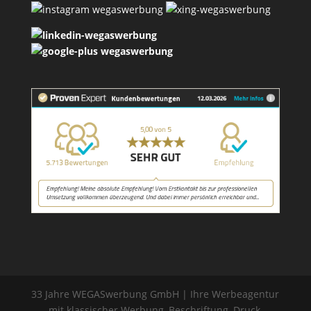
33 Jahre WEGASwerbung GmbH | Ihre Werbeagentur
mit klassischer Werbung, Beschriftung, Druck,