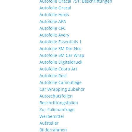
Autofolie Oracal 751: Beschriftungen
Autofolie Oracal
Autofolie Hexis
Autofolie APA
Autofolie CFC
Autofolie Avery
Autofolie Essentials 1
Autofolie 3M Din-Noc
Autofolie 3M Car Wrap
Autofolie Digitaldruck
Autofolie Cobra Art
Autofolie Rost
Autofolie Camouflage
Car Wrapping Zubehör
Autoschutzfolien
Beschriftungsfolien
Zur Folienanfrage
Werbemittel
Aufsteller
Bilderrahmen