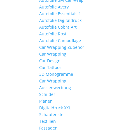
Autofolie 3M Car Wrap
Autofolie Avery
Autofolie Essentials 1
Autofolie Digitaldruck
Autofolie Cobra Art
Autofolie Rost
Autofolie Camouflage
Car Wrapping Zubehör
Car Wrapping
Car Design
Car Tattoos
3D Monogramme
Car Wrapping
Aussenwerbung
Schilder
Planen
Digitaldruck XXL
Schaufenster
Textilien
Fassaden