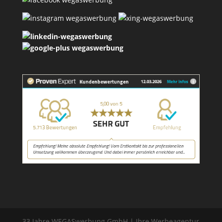
33 Jahre WEGASwerbung GmbH | Ihre Werbeagentur