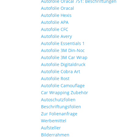
Autofolie Oracal 751: Beschriftungen
Autofolie Oracal
Autofolie Hexis
Autofolie APA
Autofolie CFC
Autofolie Avery
Autofolie Essentials 1
Autofolie 3M Din-Noc
Autofolie 3M Car Wrap
Autofolie Digitaldruck
Autofolie Cobra Art
Autofolie Rost
Autofolie Camouflage
Car Wrapping Zubehör
Autoschutzfolien
Beschriftungsfolien
Zur Folienanfrage
Werbemittel
Aufsteller
Bilderrahmen