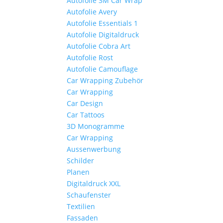
Autofolie 3M Car Wrap
Autofolie Avery
Autofolie Essentials 1
Autofolie Digitaldruck
Autofolie Cobra Art
Autofolie Rost
Autofolie Camouflage
Car Wrapping Zubehör
Car Wrapping
Car Design
Car Tattoos
3D Monogramme
Car Wrapping
Aussenwerbung
Schilder
Planen
Digitaldruck XXL
Schaufenster
Textilien
Fassaden