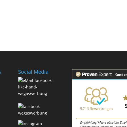
s
Social Media