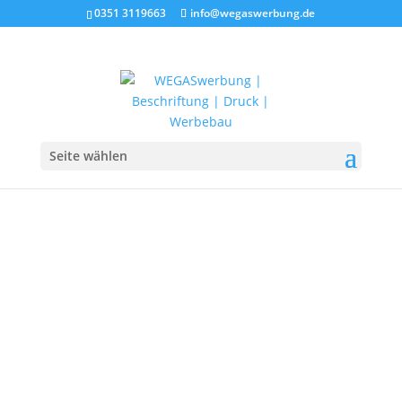
0351 3119663
info@wegaswerbung.de
Seite wählen
Beschriftung
Wir beschriften, kleben mit Folie einfach schnell, preiswert,
langlebig in Sachsen und bundesweit.