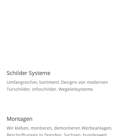
Textilien
Wir drucken oder sticken Ihr Wunschmotiv, Text auf ihr
oder unsere Textilien.
Schilder Systeme
Umfangreiches Sortiment, Designs von modernen
Türschilder, Infoschilder, Wegeleitsysteme.
Montagen
Wir kleben, montieren, demontieren Werbeanlagen,
Beschriftungen in Dresden, Sachsen, bundesweit.