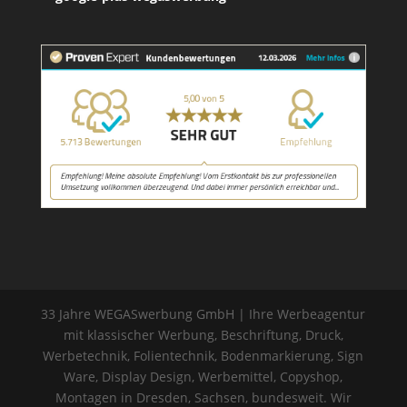
33 Jahre WEGASwerbung GmbH | Ihre Werbeagentur
mit klassischer Werbung, Beschriftung, Druck,
Werbetechnik, Folientechnik, Bodenmarkierung, Sign
Ware, Display Design, Werbemittel, Copyshop,
Montagen in Dresden, Sachsen, bundesweit. Wir