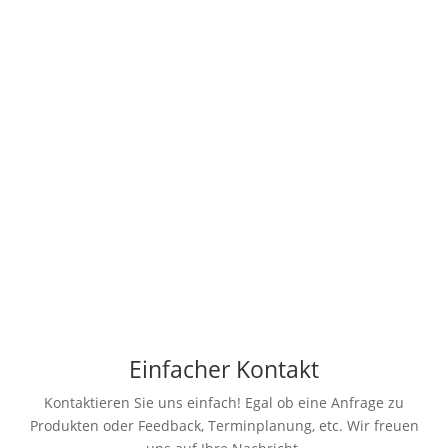
Beratung mit Galerie mit vielen Muster von
Werbeprodukten, wie Beschriftung, Folien,
Drucksachen, Schilder, Leuchtreklame, Display,
Werbemittel, Kopiermaterialien, etc.
>>> Hier sehen Sie unseren Standort <<<
Einfacher Kontakt
Kontaktieren Sie uns einfach! Egal ob eine Anfrage zu
Produkten oder Feedback, Terminplanung, etc. Wir freuen