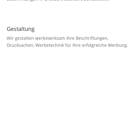
Gestaltung
Wir gestalten werbewirksam Ihre Beschriftungen,
Drucksachen, Werbetechnik für Ihre erfolgreiche Werbung.
Shop
Riesen Produktauswahl für Ihre erfolgreiche Werbung in
unserem Online Shop günstig & beste Qualität.