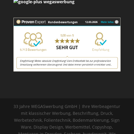
33 Jahre WEGASwerbung GmbH | Ihre Werbeagentur
mit klassischer Werbung, Beschriftung, Druck,
Werbetechnik, Folientechnik, Bodenmarkierung, Sign
Ware, Display Design, Werbemittel, Copyshop,
Montagen in Dresden, Sachsen, bundesweit. Wir