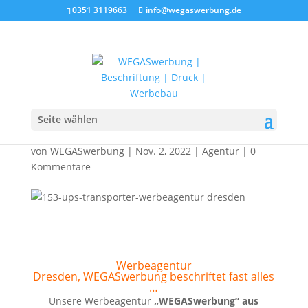
0351 3119663
info@wegaswerbung.de
Wir beschriften einfach
alles
Seite wählen
von
WEGASwerbung
|
Nov. 2, 2022
|
Agentur
|
0
Kommentare
Werbeagentur
Dresden, WEGASwerbung beschriftet fast alles
…
Unsere Werbeagentur
„WEGASwerbung“
aus